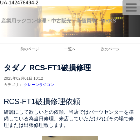
UA-142478494-2
T
o
g
g
産業用ラジコン修理・中古販売・高価買取 MRKS
l
e
n
a
v
i
前のページ
一覧へ
次のページ
g
a
t
タダノ RCS-FT1破損修理
i
o
n
2025年02月01日 10:12
カテゴリ：
クレーンラジコン
RCS-FT1破損修理依頼
綺麗にして欲しいとの依頼、当店ではパーツセンターを準
備している為当日修理。来店していただければその場で修
理または出張修理致します。