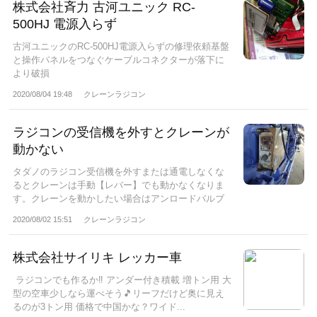
株式会社斉力 古河ユニック RC-
500HJ 電源入らず
古河ユニックのRC-500HJ電源入らずの修理依頼基盤
と操作パネルをつなぐケーブルコネクターが落下に
より破損
2020/08/04 19:48
クレーンラジコン
ラジコンの受信機を外すとクレーンが
動かない
タダノのラジコン受信機を外すまたは通電しなくな
るとクレーンは手動【レバー】でも動かなくなりま
す。クレーンを動かしたい場合はアンロードバルブ
を...
2020/08/02 15:51
クレーンラジコン
株式会社サイリキ レッカー車
ラジコンでも作るか‼️ アンダー付き積載 増トン用 大
型の空車少しなら運べそう🎵リーフだけど奥に見え
るのが3トン用 価格で中国かな？ワイド...