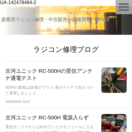
UA-142478494-2
T
o
g
g
産業用ラジコン修理・中古販売・高価買取 MRKS
l
e
n
a
v
i
ラジコン修理ブログ
g
a
t
i
o
古河ユニック RC-500Hの受信アンテ
n
ナ通電テスト
500Hの通電は緑/黄がプラス 黒がマイナス気をつけ
て通電しましょう。
2020/08/05 20:57
古河ユニック RC-500H 電源入らず
電池ボックスからは6v出ていたがモジュールに入る