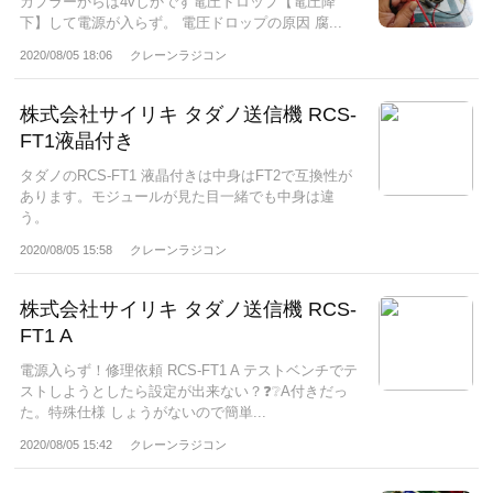
カプラーからは4vしかです電圧ドロップ【電圧降
下】して電源が入らず。 電圧ドロップの原因 腐...
2020/08/05 18:06
クレーンラジコン
株式会社サイリキ タダノ送信機 RCS-
FT1液晶付き
タダノのRCS-FT1 液晶付きは中身はFT2で互換性が
あります。モジュールが見た目一緒でも中身は違
う。
2020/08/05 15:58
クレーンラジコン
株式会社サイリキ タダノ送信機 RCS-
FT1 A
電源入らず！修理依頼 RCS-FT1 A テストベンチでテ
ストしようとしたら設定が出来ない？❓❔A付きだっ
た。特殊仕様 しょうがないので簡単...
2020/08/05 15:42
クレーンラジコン